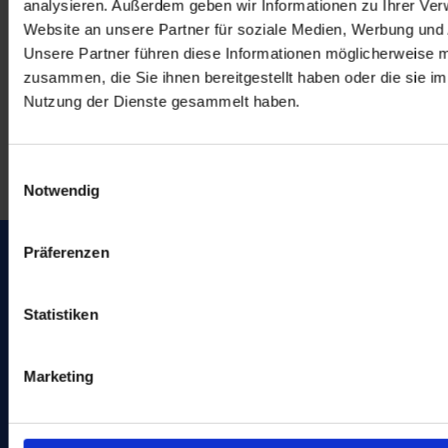
analysieren. Außerdem geben wir Informationen zu Ihrer Ve
Website an unsere Partner für soziale Medien, Werbung und 
Unsere Partner führen diese Informationen möglicherweise m
Anfahrt
zusammen, die Sie ihnen bereitgestellt haben oder die sie i
Oberschule Soltau
Nutzung der Dienste gesammelt haben.
Stubbendorffweg 2
29614 Soltau
E
Notwendig
i
n
w
Präferenzen
i
l
l
Statistiken
WebUntis
i
g
Marketing
u
iServ
n
g