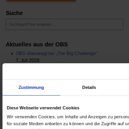
Suche
Aktuelles aus der OBS
OBS überzeugt bei „The Big Challenge“
7. Juli 2026
Abschlussfeier 2026
1. Juli 2026
Schüler der OBS bauen Tischkicker bei MSM
Zustimmung
Details
29. Juni 2026
Schüler siegen nach Verlängerung
Diese Webseite verwendet Cookies
21. Juni 2026
Wir verwenden Cookies, um Inhalte und Anzeigen zu persona
Mottotag 2026
für soziale Medien anbieten zu können und die Zugriffe auf 
12. Juni 2026