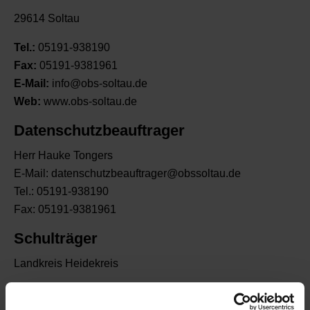
29614 Soltau
Tel.:
05191-938190
Fax:
05191-9381961
E-Mail:
info@obs-soltau.de
Web:
www.obs-soltau.de
Datenschutzbeauftrager
Herr Hauke Tongers
E-Mail: datenschutzbeauftrager@obssoltau.de
Tel.: 05191-938190
Fax: 05191-9381961
Schulträger
Landkreis Heidekreis
Zuständige Aufsichtsbehörde