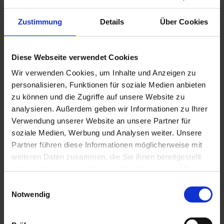
Regionales Landesamt für Schule und Bildung Lüneburg
Zustimmung
Details
Über Cookies
Auf der Hude 2
Postfach 2120
21339 Lüneburg
Diese Webseite verwendet Cookies
Wir verwenden Cookies, um Inhalte und Anzeigen zu
Tel.: (04131) 15-0
personalisieren, Funktionen für soziale Medien anbieten
Fax : (04131) 15-2902
zu können und die Zugriffe auf unsere Website zu
Konzeption und Gestaltung
analysieren. Außerdem geben wir Informationen zu Ihrer
Verwendung unserer Website an unsere Partner für
Be Next media
soziale Medien, Werbung und Analysen weiter. Unsere
Mail:
florian@be-next.de
Partner führen diese Informationen möglicherweise mit
Web:
be-next.de
weiteren Daten zusammen, die Sie ihnen bereitgestellt
haben oder die sie im Rahmen Ihrer Nutzung der Dienste
Technische Umsetzung
gesammelt haben.
E
stark&kreativ GbR
Notwendig
i
Hollerallee 8
n
28209 Bremen
w