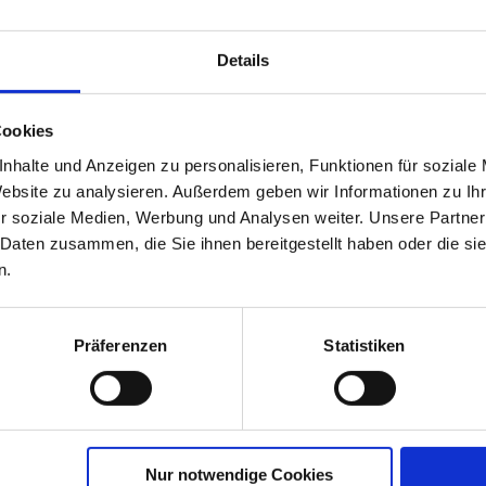
Ak
Details
Cookies
nhalte und Anzeigen zu personalisieren, Funktionen für soziale
Website zu analysieren. Außerdem geben wir Informationen zu I
en
r soziale Medien, Werbung und Analysen weiter. Unsere Partner
 Daten zusammen, die Sie ihnen bereitgestellt haben oder die s
n.
 und setzen uns für die Interessen aller
g? Sie gibt uns eine Stimme in schulischen
Präferenzen
Statistiken
dnis, Verantwortung und ermöglicht Mitgestaltung des
An
0 Uhr
Ob
Nur notwendige Cookies
St