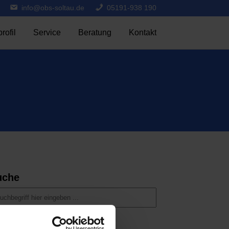
info@obs-soltau.de
05191-938 190
rofil
Service
Beratung
Kontakt
uche