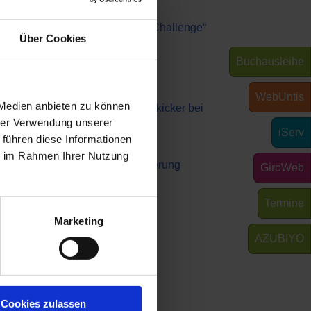
tuelles aus der OBS
OBS überzeugt bei „The Big Challenge“
Über Cookies
7. Juli 2026
Buchausleihe
Abschlussfeier 2026
1. Juli 2026
WebUntis
 Medien anbieten zu können
Schüler der OBS bauen Tischkicker bei
hrer Verwendung unserer
MSM
iServ
 führen diese Informationen
29. Juni 2026
ie im Rahmen Ihrer Nutzung
Schüler siegen nach Verlängerung
GiroWeb
21. Juni 2026
Termine
Mottotag 2026
Marketing
12. Juni 2026
AZUBIYO
fahrt
erschule Soltau
Cookies zulassen
ubbendorffweg 2