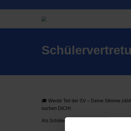
Schülervertret
🎓 Werde Teil der SV – Deine Stimme zählt
suchen DICH!
Als Schülersprecherinnen fungieren Josep