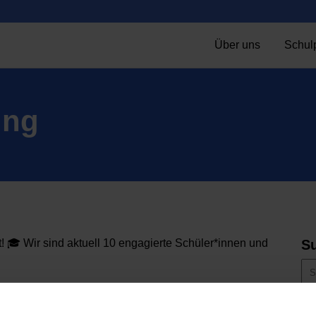
Über uns
Schulp
ung
! 🎓 Wir sind aktuell 10 engagierte Schüler*innen und
S
hine Vogt & Hewin Ibrahim.