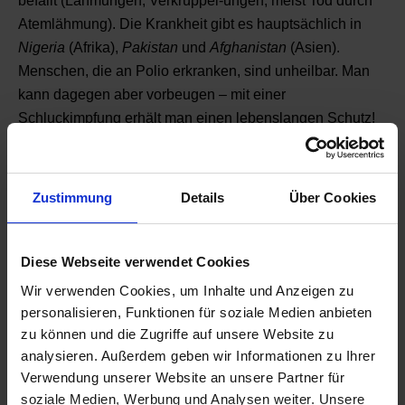
befällt (Lähmungen, Verkrüppel-ungen, meist Tod durch
Atemlähmung). Die Krankheit gibt es hauptsächlich in
Nigeria
(Afrika),
Pakistan
und
Afghanistan
(Asien).
Menschen, die an Polio erkranken, sind unheilbar. Man
kann dagegen aber vorbeugen – mit einer
Schluckimpfung erhält man einen lebenslangen Schutz!
500 Deckel ergeben eine Impfung gegen Polio!!!
Knobelaufgabe für die Mathefans unter euch:
Zustimmung
Details
Über Cookies
Für eine Impfung gegen Polio
braucht man 1 kg Kunststoff.
Diese Webseite verwendet Cookies
Wenn 500 Deckel 1 kg
Wir verwenden Cookies, um Inhalte und Anzeigen zu
Kunststoff ergeben, wie viel wiegt
personalisieren, Funktionen für soziale Medien anbieten
zu können und die Zugriffe auf unsere Website zu
dann 1 Deckel?
analysieren. Außerdem geben wir Informationen zu Ihrer
Verwendung unserer Website an unsere Partner für
Wir machen dabei mit! Denn:
soziale Medien, Werbung und Analysen weiter. Unsere