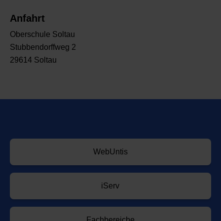
Anfahrt
Oberschule Soltau
Stubbendorffweg 2
29614 Soltau
WebUntis
iServ
Fachbereiche