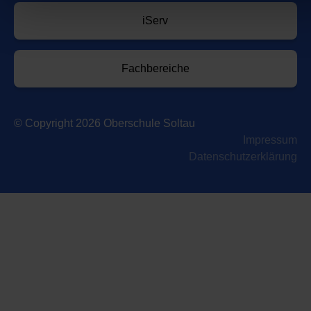
h
iServ
l
Fachbereiche
© Copyright 2026 Oberschule Soltau
Impressum
Datenschutzerklärung