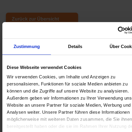
Zurück zur Übersicht
Suche
Zustimmung
Details
Über Cook
Diese Webseite verwendet Cookies
Aktuelles aus der OBS
Wir verwenden Cookies, um Inhalte und Anzeigen zu
OBS überzeugt bei „The Big Challenge“
personalisieren, Funktionen für soziale Medien anbieten zu
7. Juli 2026
können und die Zugriffe auf unsere Website zu analysieren.
Abschlussfeier 2026
Außerdem geben wir Informationen zu Ihrer Verwendung uns
1. Juli 2026
Website an unsere Partner für soziale Medien, Werbung und
Analysen weiter. Unsere Partner führen diese Informationen
Schüler der OBS bauen Tischkicker bei MSM
möglicherweise mit weiteren Daten zusammen, die Sie ihne
29. Juni 2026
bereitgestellt haben oder die sie im Rahmen Ihrer Nutzung d
Schüler siegen nach Verlängerung