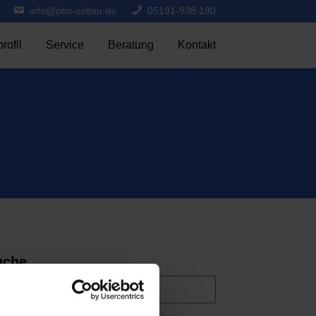
info@obs-soltau.de
05191-938 190
rofil
Service
Beratung
Kontakt
uche