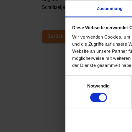
Schnitzeljagd so gar einen Preis: Freiticke
Zustimmung
Diese Webseite verwendet 
Zurück zur Übersicht
Wir verwenden Cookies, um I
und die Zugriffe auf unsere 
Website an unsere Partner fü
möglicherweise mit weiteren
der Dienste gesammelt habe
E
Notwendig
i
n
w
i
l
l
i