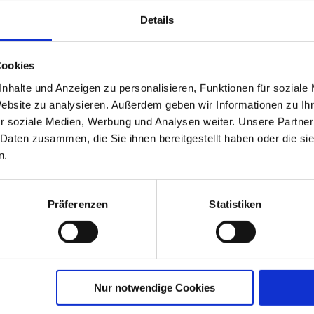
ts für das Sommerkino in den Ferien!
Details
Ak
Cookies
nhalte und Anzeigen zu personalisieren, Funktionen für soziale
Website zu analysieren. Außerdem geben wir Informationen zu I
r soziale Medien, Werbung und Analysen weiter. Unsere Partner
 Daten zusammen, die Sie ihnen bereitgestellt haben oder die s
n.
Präferenzen
Statistiken
An
Nur notwendige Cookies
Ob