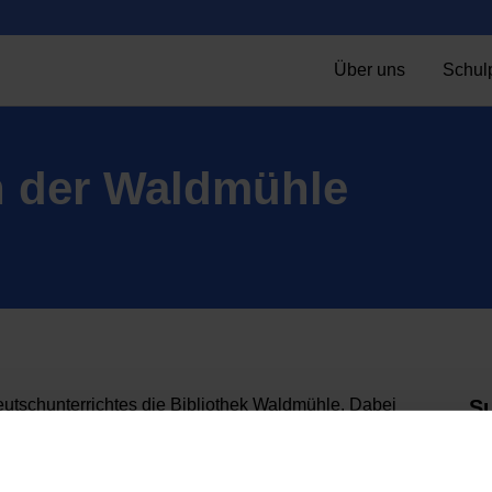
Über uns
Schulp
n der Waldmühle
tschunterrichtes die Bibliothek Waldmühle. Dabei
S
ie Waldmühle weit mehr zu bieten hat, als man
eljagd konnten die Kinder schnell alle interessanten
nde gab es für die besten Teilnehmer der