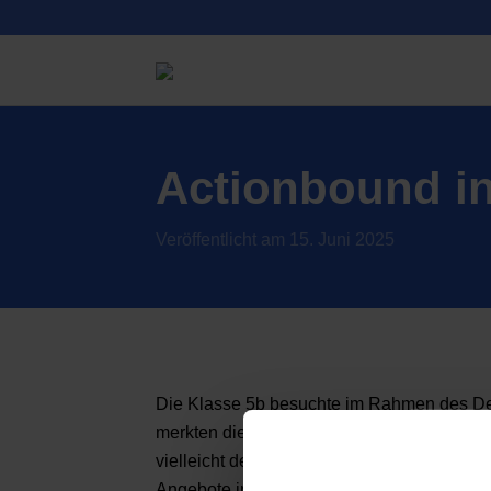
Actionbound i
Veröffentlicht am 15. Juni 2025
Die Klasse 5b besuchte im Rahmen des Deu
merkten die Schüler*innen schnell, dass d
vielleicht denkt. Durch die digitale Schnitz
Angebote in der Bibliothek erkunden. Am E