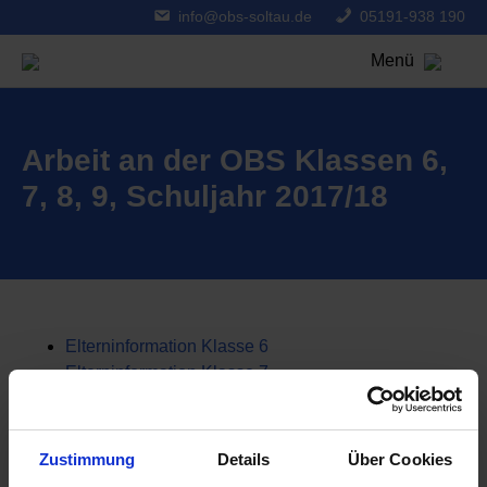
info@obs-soltau.de
05191-938 190
Menü
Arbeit an der OBS Klassen 6,
7, 8, 9, Schuljahr 2017/18
Elterninformation Klasse 6
Elterninformation Klasse 7
Elterninformation Klasse 8
Elterninformation Klasse 9
Zustimmung
Details
Über Cookies
Suche