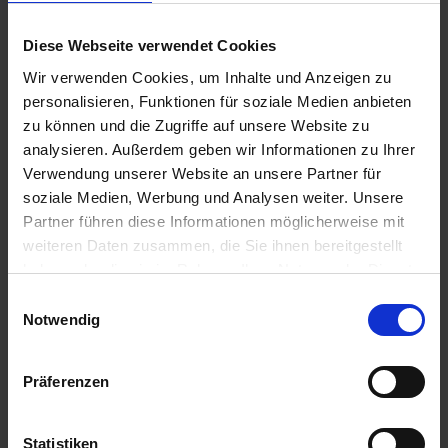
Diese Webseite verwendet Cookies
Wir verwenden Cookies, um Inhalte und Anzeigen zu
Aktuelles aus der OBS
personalisieren, Funktionen für soziale Medien anbieten
zu können und die Zugriffe auf unsere Website zu
OBS überzeugt bei „The Big Challenge“
analysieren. Außerdem geben wir Informationen zu Ihrer
7. Juli 2026
Verwendung unserer Website an unsere Partner für
Abschlussfeier 2026
soziale Medien, Werbung und Analysen weiter. Unsere
1. Juli 2026
Partner führen diese Informationen möglicherweise mit
Schüler der OBS bauen Tischkicker bei MSM
weiteren Daten zusammen, die Sie ihnen bereitgestellt
29. Juni 2026
haben oder die sie im Rahmen Ihrer Nutzung der Dienste
gesammelt haben.
E
Schüler siegen nach Verlängerung
Notwendig
i
21. Juni 2026
n
Mottotag 2026
w
Präferenzen
12. Juni 2026
i
l
Anfahrt
l
Statistiken