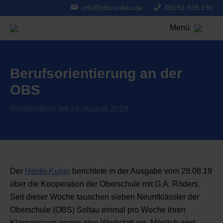
info@obs-soltau.de
05191-938 190
Menü
Berufsorientierung an der
OBS
Veröffentlicht am 29. August 2019
Der
Heide-Kurier
berichtete in der Ausgabe vom 28.08.19
über die Kooperation der Oberschule mit G.A. Röders.
Seit dieser Woche tauschen sieben Neuntklässler der
Oberschule (OBS) Soltau einmal pro Woche ihren
Klassenraum gegen eine Werkstatt ein. Möglich wird