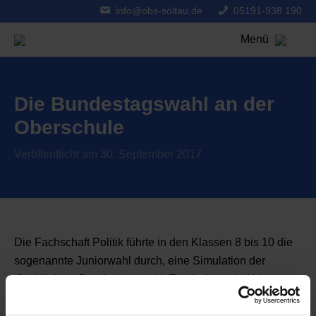
info@obs-soltau.de
05191-938 190
Menü
Die Bundestagswahl an der
Oberschule
Veröffentlicht am 30. September 2017
Die Fachschaft Politik führte in den Klassen 8 bis 10 die
sogenannte Juniorwahl durch, eine Simulation der
diesjährigen Bundestagswahl. Ergebnisse sind
hier
zu
finden.