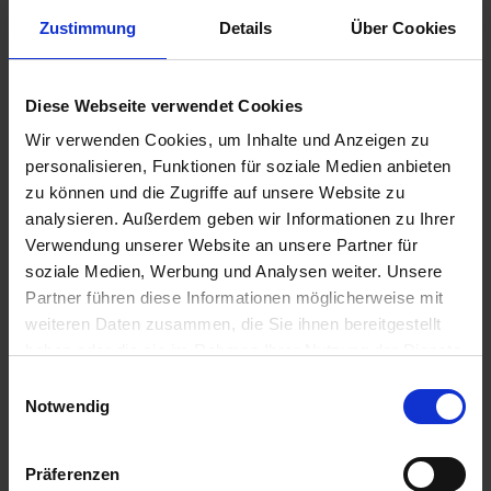
Zurück zur Übersicht
Zustimmung
Details
Über Cookies
Suche
Diese Webseite verwendet Cookies
Wir verwenden Cookies, um Inhalte und Anzeigen zu
personalisieren, Funktionen für soziale Medien anbieten
zu können und die Zugriffe auf unsere Website zu
Aktuelles aus der OBS
analysieren. Außerdem geben wir Informationen zu Ihrer
Verwendung unserer Website an unsere Partner für
OBS überzeugt bei „The Big Challenge“
soziale Medien, Werbung und Analysen weiter. Unsere
7. Juli 2026
Partner führen diese Informationen möglicherweise mit
Abschlussfeier 2026
weiteren Daten zusammen, die Sie ihnen bereitgestellt
1. Juli 2026
haben oder die sie im Rahmen Ihrer Nutzung der Dienste
gesammelt haben.
Schüler der OBS bauen Tischkicker bei MSM
E
29. Juni 2026
Notwendig
i
n
Schüler siegen nach Verlängerung
w
21. Juni 2026
Präferenzen
i