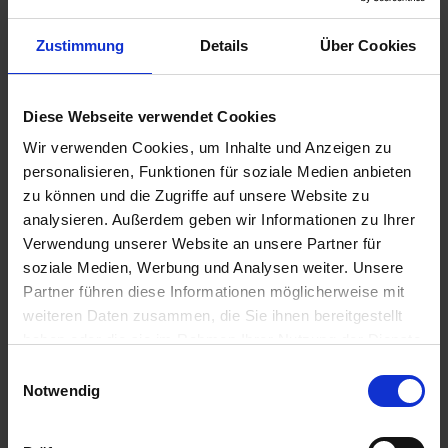
Zustimmung
Details
Über Cookies
Zurück zur Übersicht
Diese Webseite verwendet Cookies
Suche
Wir verwenden Cookies, um Inhalte und Anzeigen zu
personalisieren, Funktionen für soziale Medien anbieten
zu können und die Zugriffe auf unsere Website zu
analysieren. Außerdem geben wir Informationen zu Ihrer
Aktuelles aus der OBS
Verwendung unserer Website an unsere Partner für
soziale Medien, Werbung und Analysen weiter. Unsere
OBS überzeugt bei „The Big Challenge“
Partner führen diese Informationen möglicherweise mit
7. Juli 2026
weiteren Daten zusammen, die Sie ihnen bereitgestellt
Abschlussfeier 2026
haben oder die sie im Rahmen Ihrer Nutzung der Dienste
1. Juli 2026
gesammelt haben.
E
Schüler der OBS bauen Tischkicker bei MSM
Notwendig
i
29. Juni 2026
n
Schüler siegen nach Verlängerung
w