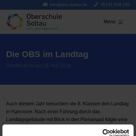
info@obs-soltau.de
05191-938 190
Menü
Die OBS im Landtag
Veröffentlicht am 28. Mai 2026
Auch diesem Jahr besuchten die 8. Klassen den Landtag
in Hannover. Nach einer Führung durch das
Landtagsgebäude mit Blick in den Plenarsaal folgte eine
Diskussionsrunde mit Abgeordneten des Landtages
verschiedener politischer Parteien.