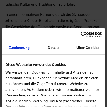
jüdische Kultur und Traditionen zu erfahren.
In einer informativen Führung durch die Synagoge
erhielten die Kinder Einblicke in die religiösen Praktiken,
die Geschichte der Gemeinde sowie die Bedeutung von
Chanukka. Besonders beeindruckend war die Erklärung
der Menora und der Thora, die gemeinsam auf der Bima,
dem Lesepult, ausgerollt wurde. Auch wurde gemeinsam
Zustimmung
Details
Über Cookies
aus der Thora gelesen und ein Gebet auf Hebräisch
gesprochen.
Diese Webseite verwendet Cookies
Wir verwenden Cookies, um Inhalte und Anzeigen zu
personalisieren, Funktionen für soziale Medien anbieten
zu können und die Zugriffe auf unsere Website zu
Zurück zur Übersicht
analysieren. Außerdem geben wir Informationen zu Ihrer
Verwendung unserer Website an unsere Partner für
soziale Medien, Werbung und Analysen weiter. Unsere
Suche
Partner führen diese Informationen möglicherweise mit