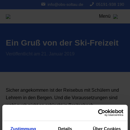
info@obs-soltau.de
05191-938 190
Menü
Ein Gruß von der Ski-Freizeit
Veröffentlicht am 21. Januar 2019
Sicher angekommen ist der Reisebus mit Schülern und
Lehrern in den Bergen. Und die Voraussetzungen sind
wohl auch nicht so schlecht in Breitenbach…
Zurück zur Übersicht
Zustimmung
Details
Über Cookies