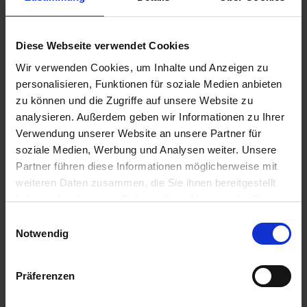
Suche
Diese Webseite verwendet Cookies
Wir verwenden Cookies, um Inhalte und Anzeigen zu
personalisieren, Funktionen für soziale Medien anbieten
Aktuelles aus der OBS
zu können und die Zugriffe auf unsere Website zu
OBS überzeugt bei „The Big Challenge“
analysieren. Außerdem geben wir Informationen zu Ihrer
7. Juli 2026
Verwendung unserer Website an unsere Partner für
soziale Medien, Werbung und Analysen weiter. Unsere
Abschlussfeier 2026
Partner führen diese Informationen möglicherweise mit
1. Juli 2026
weiteren Daten zusammen, die Sie ihnen bereitgestellt
Schüler der OBS bauen Tischkicker bei MSM
haben oder die sie im Rahmen Ihrer Nutzung der Dienste
29. Juni 2026
gesammelt haben.
E
Notwendig
Schüler siegen nach Verlängerung
i
21. Juni 2026
n
w
Mottotag 2026
Präferenzen
i
12. Juni 2026
l