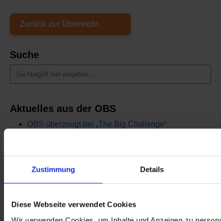
Zurück zur Übersicht
Suche
Aktuelles aus der OBS
OBS überzeugt bei „The Big Challenge“
7. Juli 2026
Abschlussfeier 2026
1. Juli 2026
Zustimmung
Details
Schüler der OBS bauen Tischkicker bei MSM
29. Juni 2026
Diese Webseite verwendet Cookies
Schüler siegen nach Verlängerung
Wir verwenden Cookies, um Inhalte und Anzeigen zu persona