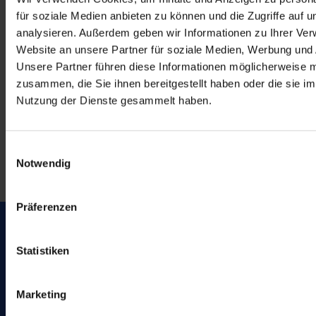
21. Juni 2026
für soziale Medien anbieten zu können und die Zugriffe auf 
Mottotag 2026
analysieren. Außerdem geben wir Informationen zu Ihrer Ve
12. Juni 2026
Website an unsere Partner für soziale Medien, Werbung und 
Unsere Partner führen diese Informationen möglicherweise m
zusammen, die Sie ihnen bereitgestellt haben oder die sie i
Anfahrt
Nutzung der Dienste gesammelt haben.
Oberschule Soltau
Stubbendorffweg 2
29614 Soltau
E
Notwendig
i
n
w
Präferenzen
i
l
l
Statistiken
i
WebUntis
g
Marketing
u