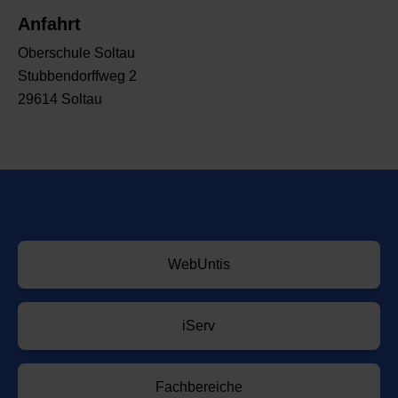
Anfahrt
Oberschule Soltau
Stubbendorffweg 2
29614 Soltau
WebUntis
iServ
Fachbereiche