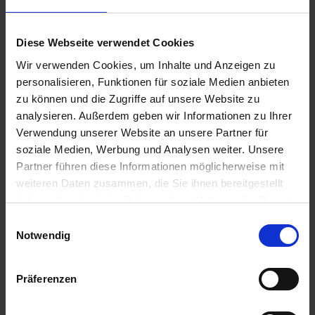
Diese Webseite verwendet Cookies
Insgesamt waren beim Projekt ›Juniorwahl‹
deutschlandweit 617.678 Schüler und Schülerinnen
Wir verwenden Cookies, um Inhalte und Anzeigen zu
personalisieren, Funktionen für soziale Medien anbieten
wahlberechtigt. 484.471 Schüler*innen machten von
zu können und die Zugriffe auf unsere Website zu
ihrem Wahlrecht Gebrauch.
analysieren. Außerdem geben wir Informationen zu Ihrer
Verwendung unserer Website an unsere Partner für
Wir danken allen Wahlhelfern, ohne die dieses Projekt
soziale Medien, Werbung und Analysen weiter. Unsere
nicht durchführbar war, und allen Wählern für ihren
Partner führen diese Informationen möglicherweise mit
demokratischen Einsatz.
weiteren Daten zusammen, die Sie ihnen bereitgestellt
Autoren: Benjamin, Femke, Mark, Jonas und Alexandra
haben oder die sie im Rahmen Ihrer Nutzung der Dienste
aus der 10g
gesammelt haben.
E
Notwendig
i
n
w
Präferenzen
Zurück zur Übersicht
i
l