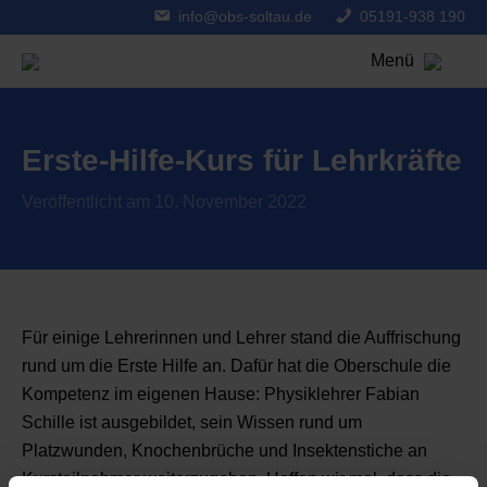
info@obs-soltau.de
05191-938 190
Menü
Erste-Hilfe-Kurs für Lehrkräfte
Veröffentlicht am 10. November 2022
Für einige Lehrerinnen und Lehrer stand die Auffrischung
rund um die Erste Hilfe an. Dafür hat die Oberschule die
Kompetenz im eigenen Hause: Physiklehrer Fabian
Schille ist ausgebildet, sein Wissen rund um
Platzwunden, Knochenbrüche und Insektenstiche an
Kursteilnehmer weiterzugeben. Hoffen wir mal, dass die