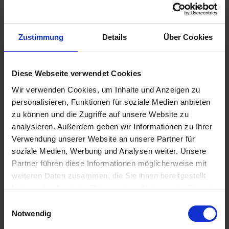
Schülerinnen und Schüler höchstens weiterhin ein
Pflaster und Kühlpack benötigen …
Zustimmung
Details
Über Cookies
Zurück zur Übersicht
Diese Webseite verwendet Cookies
Wir verwenden Cookies, um Inhalte und Anzeigen zu
Suche
personalisieren, Funktionen für soziale Medien anbieten
zu können und die Zugriffe auf unsere Website zu
analysieren. Außerdem geben wir Informationen zu Ihrer
Verwendung unserer Website an unsere Partner für
Aktuelles aus der OBS
soziale Medien, Werbung und Analysen weiter. Unsere
Partner führen diese Informationen möglicherweise mit
OBS überzeugt bei „The Big Challenge“
weiteren Daten zusammen, die Sie ihnen bereitgestellt
7. Juli 2026
haben oder die sie im Rahmen Ihrer Nutzung der Dienste
Abschlussfeier 2026
gesammelt haben.
E
1. Juli 2026
Notwendig
i
Schüler der OBS bauen Tischkicker bei MSM
n