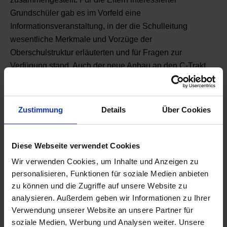
Grundschüler gab es im Vorfeld eine
Informationsveranstaltung, in der die Schulleitung
wesentliche Merkmale und Vorzüge der
Oberschulstruktur erläuterten und für Fragen zur
Verfügung stand. Auch der neue Anbau an den C-Trakt
war das erste Mal geöffnet und wurde von den
zahlreichen Gästen begutachtet.
Zustimmung
Details
Über Cookies
Diese Webseite verwendet Cookies
Wir verwenden Cookies, um Inhalte und Anzeigen zu
personalisieren, Funktionen für soziale Medien anbieten
zu können und die Zugriffe auf unsere Website zu
analysieren. Außerdem geben wir Informationen zu Ihrer
Zurück zur Übersicht
Verwendung unserer Website an unsere Partner für
soziale Medien, Werbung und Analysen weiter. Unsere