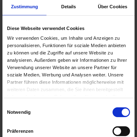
immer eine förderliche Lernatmosphäre zu erhalten.
Zustimmung
Details
Über Cookies
Daraus geht auch einher, dass z.B. Pausen zwischen
Unterrichtsstunden in erster Linie der Bewegung und der
Diese Webseite verwendet Cookies
Kommunikation mit Mitschülern dienen sollen. Die
Nutzung von Handys kann dieses erheblich
Wir verwenden Cookies, um Inhalte und Anzeigen zu
personalisieren, Funktionen für soziale Medien anbieten
einschränken. Die folgende Ordnung dient daher auch all
zu können und die Zugriffe auf unsere Website zu
den oben genannten Zielen.
analysieren. Außerdem geben wir Informationen zu Ihrer
Verwendung unserer Website an unsere Partner für
soziale Medien, Werbung und Analysen weiter. Unsere
Partner führen diese Informationen möglicherweise mit
weiteren Daten zusammen, die Sie ihnen bereitgestellt
haben oder die sie im Rahmen Ihrer Nutzung der Dienste
gesammelt haben.
E
Notwendig
i
n
w
Präferenzen
i