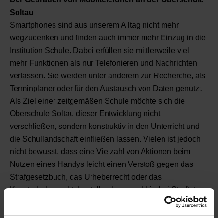
Soltau
Smartphones sind aus unserem Alltag nicht mehr
wegzudenken und finden auch immer mehr Einzug in die
Institution Schule. Dabei erfüllen sie mittlerweile viel
mehr Funktionen als nur Telefonieren und Nachrichten
verfassen. Sie werden unter anderem zur Recherche, als
Terminplaner oder für den Austausch von Daten genutzt.
Als Ziel einer zeitgemäßen Schule möchte sich die
Oberschule Soltau dieser Entwicklung nicht
verschließen, sondern konstruktiv in den Unterricht und
die Schullandschaft einfließen lassen. Vielen ist jedoch
nicht bewusst, dass eine Vielzahl von Aktionen beim
Nutzen eines Handys leicht einen Verstoß gegen das
Strafgesetzbuch, das Urheberrecht oder das
Kunsturheberrecht darstellen kann und hierbei Straftaten
verübt werden können. Solche Verstöße können von der
Oberschule Soltau nicht toleriert werden. Oberstes Ziel ist