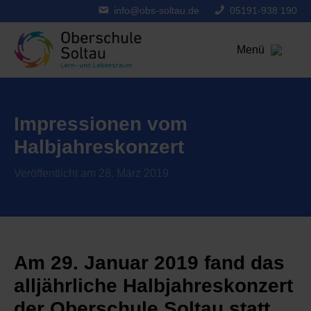
info@obs-soltau.de
05191-938 190
Menü
Impressionen vom
Halbjahreskonzert
Veröffentlicht am 28. März 2019
Am 29. Januar 2019 fand das
alljährliche Halbjahreskonzert
der Oberschule Soltau statt,