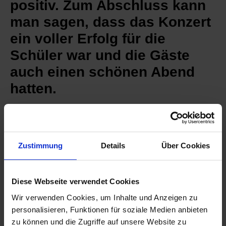
positiv. Zum Abschluss kann
man sagen, dass das Konzert
ein voller Erfolg für die
Schüler war und die Gäste
auch einen schönen Abend
hatten.
Merle
Burrasch & Lena Crone, Just
Zustimmung
Details
Über Cookies
care 10
Diese Webseite verwendet Cookies
Wir verwenden Cookies, um Inhalte und Anzeigen zu
personalisieren, Funktionen für soziale Medien anbieten
zu können und die Zugriffe auf unsere Website zu