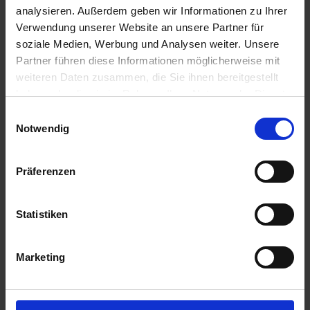
analysieren. Außerdem geben wir Informationen zu Ihrer
Verwendung unserer Website an unsere Partner für
soziale Medien, Werbung und Analysen weiter. Unsere
Partner führen diese Informationen möglicherweise mit
weiteren Daten zusammen, die Sie ihnen bereitgestellt
haben oder die sie im Rahmen Ihrer Nutzung der Dienste
gesammelt haben.
E
Notwendig
i
n
w
Präferenzen
i
l
l
Statistiken
i
g
Marketing
u
n
g