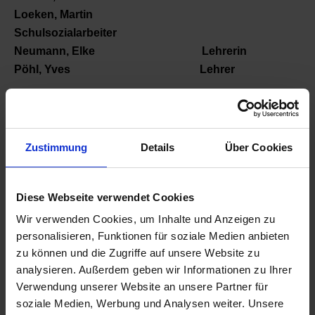
Loeken, Martin
Schulsozialarbeiter
Neumann, Elke Lehrerin
Pöhl, Yves Lehrer
Koch, Claudia Elternvertreterin
Keeling, Christoph Elternvertreter
Winkler, Jens Elternvertreter
Zustimmung
Details
Über Cookies
Piro, Nicola Elternvertreterin
Diese Webseite verwendet Cookies
Hintze, Jella Schülervertreterin
Knüdel, Keoma Schülervertreter
Wir verwenden Cookies, um Inhalte und Anzeigen zu
Reschke, Mark Schülervertreter
personalisieren, Funktionen für soziale Medien anbieten
Haco, Lilarossa Schülervertreterin
zu können und die Zugriffe auf unsere Website zu
analysieren. Außerdem geben wir Informationen zu Ihrer
Verwendung unserer Website an unsere Partner für
soziale Medien, Werbung und Analysen weiter. Unsere