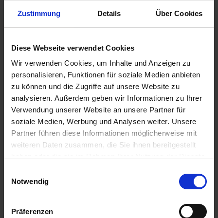
Leihschein HS 10 2017-18
Zustimmung
Details
Über Cookies
Leihschein RS 10 2017-18
Suche
Diese Webseite verwendet Cookies
Wir verwenden Cookies, um Inhalte und Anzeigen zu
personalisieren, Funktionen für soziale Medien anbieten
zu können und die Zugriffe auf unsere Website zu
Aktuelles aus der OBS
analysieren. Außerdem geben wir Informationen zu Ihrer
Verwendung unserer Website an unsere Partner für
OBS überzeugt bei „The Big Challenge“
soziale Medien, Werbung und Analysen weiter. Unsere
7. Juli 2026
Partner führen diese Informationen möglicherweise mit
Abschlussfeier 2026
weiteren Daten zusammen, die Sie ihnen bereitgestellt
1. Juli 2026
haben oder die sie im Rahmen Ihrer Nutzung der Dienste
gesammelt haben.
Schüler der OBS bauen Tischkicker bei MSM
E
29. Juni 2026
Notwendig
i
n
Schüler siegen nach Verlängerung
w
21. Juni 2026
Präferenzen