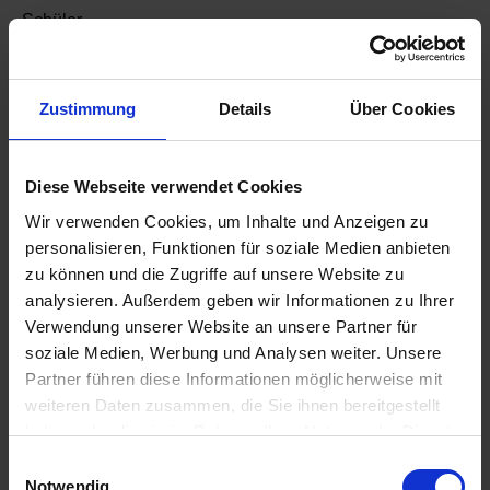
Schüler.
Am Freitag, 28. Juni, werden die Projektgruppen ihre
Ergebnisse präsentieren. Ab 15:30 Uhr sind die Türen
geöffnet, Eltern und Interessierte haben die Möglichkeit,
Zustimmung
Details
Über Cookies
sich die Ergebnisse anzuschauen.
Diese Webseite verwendet Cookies
Zurück zur Übersicht
Wir verwenden Cookies, um Inhalte und Anzeigen zu
personalisieren, Funktionen für soziale Medien anbieten
Suche
zu können und die Zugriffe auf unsere Website zu
analysieren. Außerdem geben wir Informationen zu Ihrer
Verwendung unserer Website an unsere Partner für
soziale Medien, Werbung und Analysen weiter. Unsere
Aktuelles aus der OBS
Partner führen diese Informationen möglicherweise mit
weiteren Daten zusammen, die Sie ihnen bereitgestellt
OBS überzeugt bei „The Big Challenge“
haben oder die sie im Rahmen Ihrer Nutzung der Dienste
7. Juli 2026
gesammelt haben.
E
Abschlussfeier 2026
Notwendig