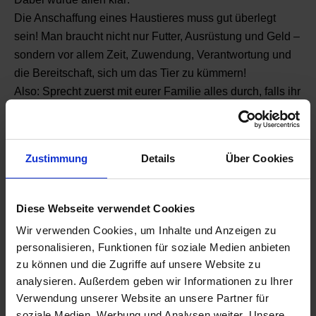
Die Anschaffung eines Haustieres muss gut überlegt
sein! Man braucht nicht nur Futter, Ausrüstung und Geld –
sondern vor allem Zeit, Zuwendung, Verantwortung und
die Bereitschaft, sich um das Tier zu kümmern!
Also: Sprecht zuerst mit eurer Familie alles durch, falls ihr
unbedingt ein Haustier haben wollt! Weihnachten naht,
da wünscht sich so mancher ein Tier …! Tiere sind aber
kein Geschenk, das man in die Ecke stellen kann, wenn
Zustimmung
Details
Über Cookies
man keine Lust mehr darauf hat!!!
Diese Webseite verwendet Cookies
Wir verwenden Cookies, um Inhalte und Anzeigen zu
personalisieren, Funktionen für soziale Medien anbieten
zu können und die Zugriffe auf unsere Website zu
analysieren. Außerdem geben wir Informationen zu Ihrer
Verwendung unserer Website an unsere Partner für
Zurück zur Übersicht
soziale Medien, Werbung und Analysen weiter. Unsere