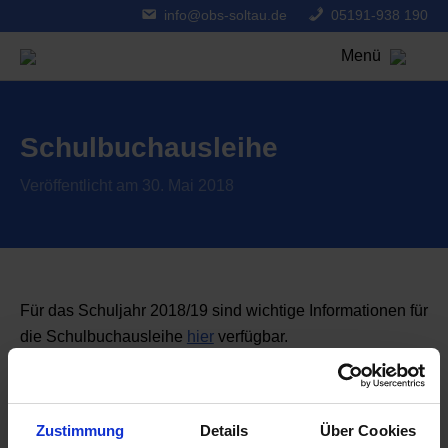
info@obs-soltau.de
05191-938 190
Menü
Schulbuchausleihe
Veröffentlicht am 30. Mai 2018
Für das Schuljahr 2018/19 sind wichtige Informationen für
die Schulbuchausleihe
hier
verfügbar.
Zurück zur Übersicht
Zustimmung
Details
Über Cookies