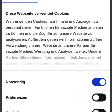
Suche
Diese Webseite verwendet Cookies
Wir verwenden Cookies, um Inhalte und Anzeigen zu
Aktuelles aus der OBS
personalisieren, Funktionen für soziale Medien anbieten
zu können und die Zugriffe auf unsere Website zu
OBS überzeugt bei „The Big Challenge“
analysieren. Außerdem geben wir Informationen zu Ihrer
7. Juli 2026
Verwendung unserer Website an unsere Partner für
Abschlussfeier 2026
soziale Medien, Werbung und Analysen weiter. Unsere
1. Juli 2026
Partner führen diese Informationen möglicherweise mit
weiteren Daten zusammen, die Sie ihnen bereitgestellt
Schüler der OBS bauen Tischkicker bei MSM
haben oder die sie im Rahmen Ihrer Nutzung der Dienste
29. Juni 2026
gesammelt haben.
E
Schüler siegen nach Verlängerung
Notwendig
i
21. Juni 2026
n
Mottotag 2026
w
Präferenzen
12. Juni 2026
i
l