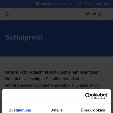
info@obs-soltau.de
05191-938 190
Menü
Schulprofil
Unsere Schule zeichnet sich durch einen lebendigen
Unterricht, vielseitiges Schulleben und einer
vertrauensvollen Zusammenarbeit aus. Dieses ist vor
allem durch Konzepte und Regelungen zu erreichen. Im
Menü finden sie bereits erarbeitete Konzepte und
Ordnungen, die ein schulisches Leben ermöglichen.
Zustimmung
Details
Über Cookies