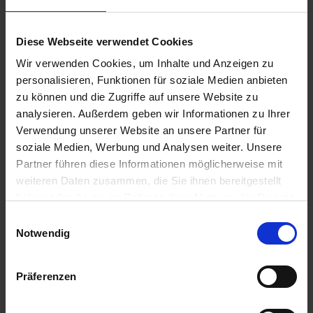
Suche
Diese Webseite verwendet Cookies
Wir verwenden Cookies, um Inhalte und Anzeigen zu
personalisieren, Funktionen für soziale Medien anbieten
Aktuelles aus der OBS
zu können und die Zugriffe auf unsere Website zu
OBS überzeugt bei „The Big Challenge“
analysieren. Außerdem geben wir Informationen zu Ihrer
7. Juli 2026
Verwendung unserer Website an unsere Partner für
soziale Medien, Werbung und Analysen weiter. Unsere
Abschlussfeier 2026
Partner führen diese Informationen möglicherweise mit
1. Juli 2026
weiteren Daten zusammen, die Sie ihnen bereitgestellt
Schüler der OBS bauen Tischkicker bei MSM
haben oder die sie im Rahmen Ihrer Nutzung der Dienste
29. Juni 2026
gesammelt haben.
E
Schüler siegen nach Verlängerung
Notwendig
i
21. Juni 2026
n
w
Mottotag 2026
Präferenzen
i
12. Juni 2026
l