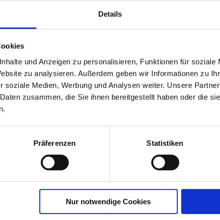
er MediClin-Klinik am Oeninger Weg. Dort informierte
Details
Ak
1945, die zum Aufstellen des Mahnmals geführt haben.
m Böningweg. Pastor Berndt erklärte die Hintergründe
Cookies
dischen Grabstellen im Allgemeinen. Zuletzt führte der
nhalte und Anzeigen zu personalisieren, Funktionen für soziale
on Sally Lehnhoff in der Marktstraße, das in der
Website zu analysieren. Außerdem geben wir Informationen zu I
r soziale Medien, Werbung und Analysen weiter. Unsere Partner
 Daten zusammen, die Sie ihnen bereitgestellt haben oder die s
n.
Präferenzen
Statistiken
An
Nur notwendige Cookies
Ob