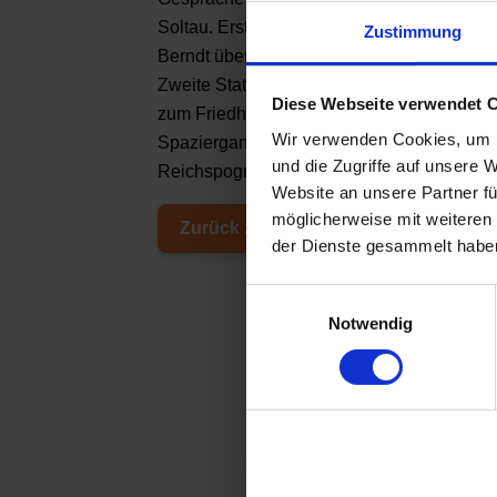
Soltau.
Erste Station war das Mahnmal an d
Zustimmung
Berndt über die Ereignisse aus dem Jahre 
Zweite Station war der jüdische Friedhof i
Diese Webseite verwendet 
zum Friedhof und die Begebenheiten von jü
Wir verwenden Cookies, um I
Spaziergang zum Wohn- und Geschäftshaus v
und die Zugriffe auf unsere 
Reichspogromnacht 1938 zerstört wurde.
Website an unsere Partner fü
möglicherweise mit weiteren
Zurück zur Übersicht
der Dienste gesammelt habe
E
Notwendig
i
n
w
i
l
l
i