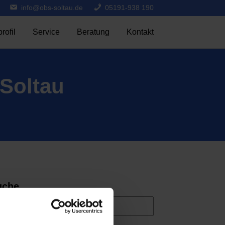
info@obs-soltau.de
05191-938 190
rofil
Service
Beratung
Kontakt
Soltau
uche