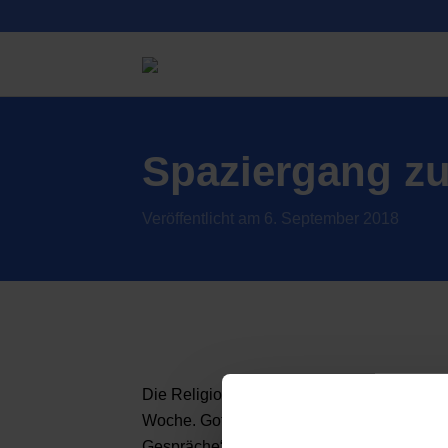
Spaziergang zu
Veröffentlicht am 6. September 2018
Die Religionskurse des Jahrgangs 10 unt
Woche. Gottfried Berndt, ehemaliger Pastor
Gespräche“, führte die Schülerinnen und 