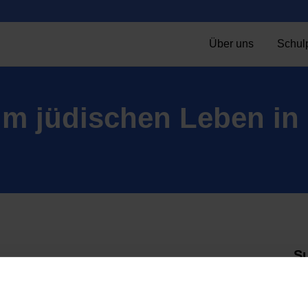
Über uns
Schulp
m jüdischen Leben in 
S
ernahmen einen besonderen Spaziergang vergangene
 der Lutherkirche und Sprecher der „Soltauer
Schüler auf einem Spaziergang zum jüdischen Leben in