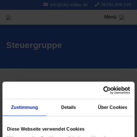
info@obs-soltau.de
05191-938 190
Menü
Steuergruppe
Suche
Zustimmung
Details
Über Cookies
Aktuelles aus der OBS
Diese Webseite verwendet Cookies
OBS überzeugt bei „The Big Challenge“