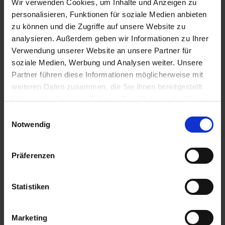
Wir verwenden Cookies, um Inhalte und Anzeigen zu
7. Juli 2026
personalisieren, Funktionen für soziale Medien anbieten
Abschlussfeier 2026
zu können und die Zugriffe auf unsere Website zu
1. Juli 2026
analysieren. Außerdem geben wir Informationen zu Ihrer
Schüler der OBS bauen Tischkicker bei MSM
Verwendung unserer Website an unsere Partner für
29. Juni 2026
soziale Medien, Werbung und Analysen weiter. Unsere
Partner führen diese Informationen möglicherweise mit
Schüler siegen nach Verlängerung
weiteren Daten zusammen, die Sie ihnen bereitgestellt
21. Juni 2026
haben oder die sie im Rahmen Ihrer Nutzung der Dienste
Mottotag 2026
gesammelt haben.
E
12. Juni 2026
Notwendig
i
n
Anfahrt
w
Präferenzen
i
Oberschule Soltau
l
Stubbendorffweg 2
l
Statistiken
29614 Soltau
i
g
Marketing
u