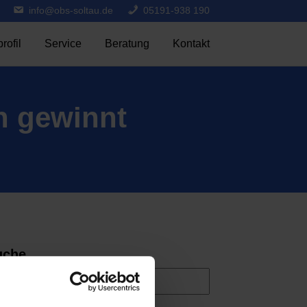
info@obs-soltau.de
05191-938 190
rofil
Service
Beratung
Kontakt
h gewinnt
uche