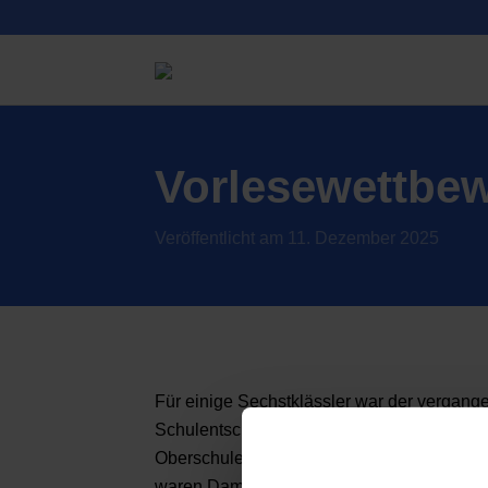
Vorlesewettbew
Veröffentlicht am 11. Dezember 2025
Für einige Sechstklässler war der vergang
Schulentscheid des Vorlesewettbewerbs de
Oberschule Soltau gewann in diesem Jahr 
waren Damian Adilovic, Diego Seinwill und