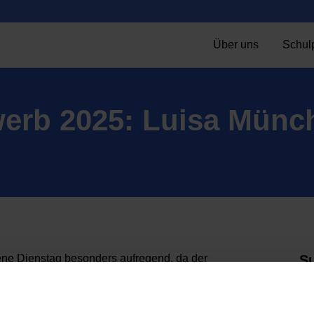
Über uns
Schulp
erb 2025: Luisa Münc
ene Dienstag besonders aufregend, da der
S
s Deutschen Buchhandels stattfand. An der
Luisa Münch aus der Klasse 6f. Weitere Teilnehmer
 Ben Hellmig. Luisa gelang es am besten ihren