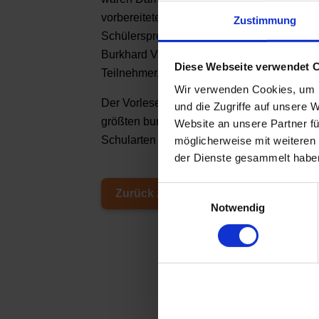
vorbereiteten Text und einen unbekannten T
Zustimmung
Schülersprecherin Josephine Vogt, Fachleh
Burkhard Viets, achteten besonders auf di
Diese Webseite verwendet 
Teilnehmer. Alle Teilnehmer erhielten Buc
Wir verwenden Cookies, um I
Der Vorlesewettbewerb steht unter der Sch
und die Zugriffe auf unsere 
größten bundesweiten Schülerwettbewerben
Website an unsere Partner fü
Schularten beteiligen sich jedes Jahr an r
möglicherweise mit weiteren
der Dienste gesammelt habe
E
Zurück zur Übersicht
Notwendig
i
n
w
i
l
l
i