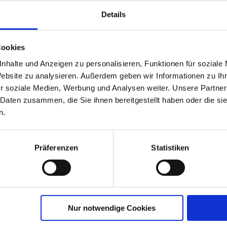
ext der Jury vorzulesen. Die Jury, bestehend aus
Details
Ak
rerin Tabea Brüsehoff und dem didaktischen Leiter
e Lesetechnik, Ausdruck und dem Textverständnis der
Cookies
hpräsente und Urkunden als Klassensieger.
nhalte und Anzeigen zu personalisieren, Funktionen für soziale
irmherrschaft des Bundespräsidenten und zählt zu den
Website zu analysieren. Außerdem geben wir Informationen zu I
. Rund 600.000 Kinder der sechsten Klassen aller
r soziale Medien, Werbung und Analysen weiter. Unsere Partner
und 7.000 Schulen.
 Daten zusammen, die Sie ihnen bereitgestellt haben oder die s
n.
Präferenzen
Statistiken
An
Nur notwendige Cookies
Ob