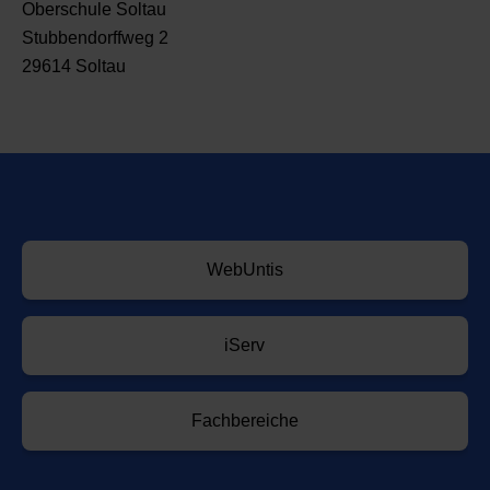
Oberschule Soltau
Stubbendorffweg 2
29614 Soltau
WebUntis
iServ
Fachbereiche