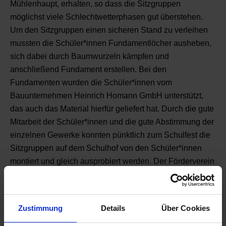
Mühlenhaupt, erhalten, so dass die Sitzgruppen
möglichst viele Schlechtwetterphasen gut überstehen.
Um den Sitzgruppen einen sicheren Stand zu verleihen
mussten die Schüler*innen Fundamentlöcher ausheben,
sich dabei durch Baumwurzeln kämpfen und
anschließend Fundament erstellen. Bei den
Fundamenten wurden die Schüler*innen vom
Bauunternehmen Heinrich Homann GmbH unterstützt,
das auch das Material hierfür geliefert hat. Durch die gute
Mitarbeit der Schüler*innen und die gute Abstimmung der
einzelnen Gewerke konnten pünktlich zum Schulfest die
Sitzgruppen auf dem Schulhof von den Schüler*innen
montiert und gleich ausprobiert werden. Der Förderverein
der Oberschule Soltau bedankt sich beim
Dachdeckereinkauf Soltau, beim Beschlaghandel Georg
Klindworth aus Stelle und bei Behrens Holz und
Zustimmung
Details
Über Cookies
Bauelemente GmbH aus Rotenburg, die dem