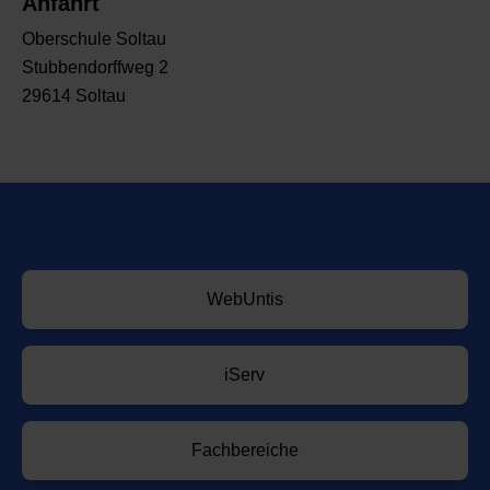
Anfahrt
Oberschule Soltau
Stubbendorffweg 2
29614 Soltau
WebUntis
iServ
Fachbereiche