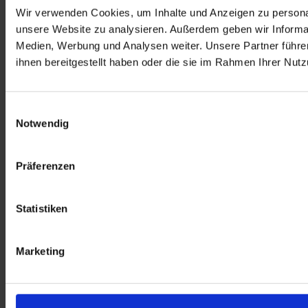
Wir verwenden Cookies, um Inhalte und Anzeigen zu personali
unsere Website zu analysieren. Außerdem geben wir Informat
Medien, Werbung und Analysen weiter. Unsere Partner führe
ihnen bereitgestellt haben oder die sie im Rahmen Ihrer Nu
E
Notwendig
i
n
w
Präferenzen
i
l
l
Statistiken
i
g
Marketing
u
n
g
s